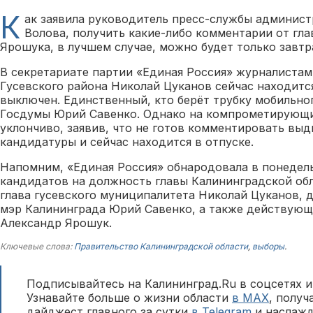
К
ак заявила руководитель пресс-службы админист
Волова, получить какие-либо комментарии от гл
Ярошука, в лучшем случае, можно будет только завтр
В секретариате партии «Единая Россия» журналистам
Гусевского района Николай Цуканов сейчас находится
выключен. Единственный, кто берёт трубку мобильног
Госдумы Юрий Савенко. Однако на компрометирующи
уклончиво, заявив, что не готов комментировать вы
кандидатуры и сейчас находится в отпуске.
Напомним, «Единая Россия» обнародовала в понедел
кандидатов на должность главы Калининградской об
глава гусевского муниципалитета Николай Цуканов, 
мэр Калининграда Юрий Савенко, а также действующ
Александр Ярошук.
Ключевые слова:
Правительство Калининградской области
,
выборы
.
Подписывайтесь на Калининград.Ru в соцсетях и
Узнавайте больше о жизни области
в MAX
, полу
дайджест главного за сутки
в Telegram
и наслажд