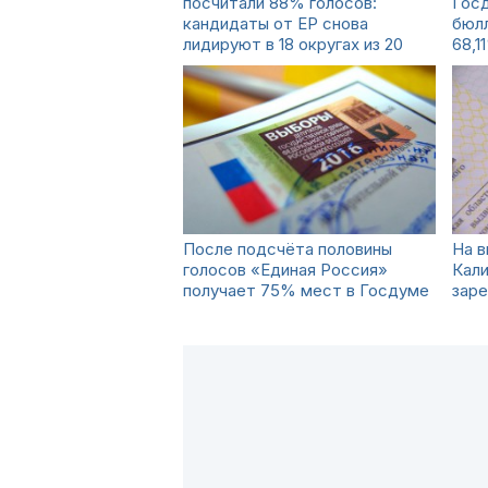
посчитали 88% голосов:
Гос
кандидаты от ЕР снова
бюл
лидируют в 18 округах из 20
68,1
После подсчёта половины
На в
голосов «Единая Россия»
Кали
получает 75% мест в Госдуме
заре