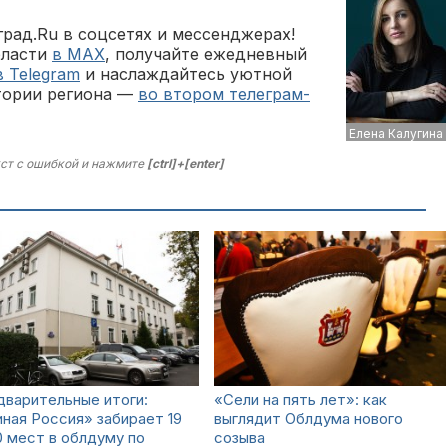
рад.Ru в соцсетях и мессенджерах!
бласти
в MAX
, получайте ежедневный
в Telegram
и наслаждайтесь уютной
тории региона —
во втором телеграм-
Елена Калугина
ст с ошибкой и нажмите
[ctrl]+[enter]
варительные итоги:
«Сели на пять лет»: как
ная Россия» забирает 19
выглядит Облдума нового
0 мест в облдуму по
созыва