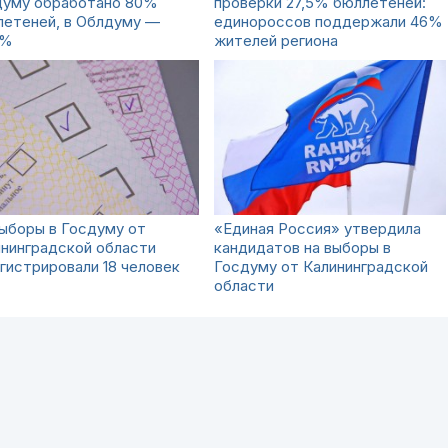
думу обработано 80%
проверки 27,5% бюллетеней:
летеней, в Облдуму —
единороссов поддержали 46%
1%
жителей региона
ыборы в Госдуму от
«Единая Россия» утвердила
нинградской области
кандидатов на выборы в
гистрировали 18 человек
Госдуму от Калининградской
области