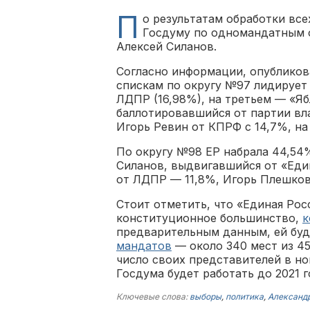
П
о результатам обработки вс
Госдуму по одномандатным 
Алексей Силанов.
Согласно информации, опубликов
спискам по округу №97 лидирует 
ЛДПР (16,98%), на третьем — «Яб
баллотировавшийся от партии вл
Игорь Ревин от КПРФ с 14,7%, на
По округу №98 ЕР набрала 44,54
Силанов, выдвигавшийся от «Еди
от ЛДПР — 11,8%, Игорь Плешков
Стоит отметить, что «Единая Рос
конституционное большинство,
к
предварительным данным, ей бу
мандатов
— около 340 мест из 45
число своих представителей в но
Госдума будет работать до 2021 г
Ключевые слова:
выборы
,
политика
,
Александ