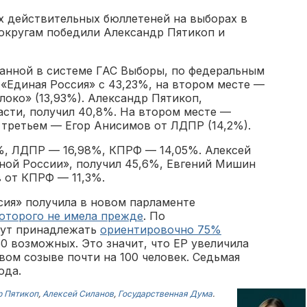
ех действительных бюллетеней на выборах в
округам победили Александр Пятикоп и
анной в системе ГАС Выборы, по федеральным
«Единая Россия» с 43,23%, на втором месте —
локо» (13,93%). Александр Пятикоп,
асти, получил 40,8%. На втором месте —
 третьем — Егор Анисимов от ЛДПР (14,2%).
%, ЛДПР — 16,98%, КПРФ — 14,05%. Алексей
ной России», получил 45,6%, Евгений Мишин
 от КПРФ — 11,3%.
сия» получила в новом парламенте
оторого не имела прежде
. По
дут принадлежать
ориентировочно 75%
0 возможных. Это значит, что ЕР увеличила
вом созыве почти на 100 человек. Седьмая
ода.
р Пятикоп
,
Алексей Силанов
,
Государственная Дума
.