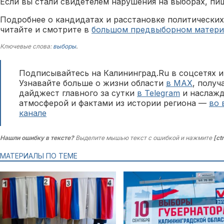
Если вы стали свидетелем нарушения на выборах, пи
Подробнее о кандидатах и расстановке политических
читайте и смотрите в
большом предвыборном матери
Ключевые слова:
выборы
.
Подписывайтесь на Калининград.Ru в соцсетях и
Узнавайте больше о жизни области
в MAX
, полу
дайджест главного за сутки
в Telegram
и наслажд
атмосферой и фактами из истории региона —
во 
канале
Нашли ошибку в тексте?
Выделите мышью текст с ошибкой и нажмите
[ct
МАТЕРИАЛЫ ПО ТЕМЕ