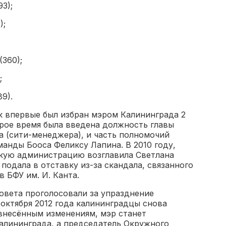
3);
);
360);
;
9).
 впервые был избран мэром Калининграда 2
орое время была введена должность главы
а (сити-менеджера), и часть полномочий
анды Бооса Феликсу Лапина. В 2010 году,
скую администрацию возглавила Светлана
 подала в отставку из-за скандала, связанного
 БФУ им. И. Канта.
овета проголосовали за упразднение
октября 2012 года калининградцы снова
 внесённым изменениям, мэр станет
лининграда, а председатель Окружного