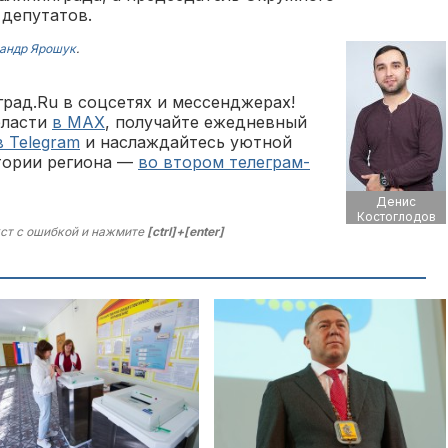
 депутатов.
андр Ярошук
.
рад.Ru в соцсетях и мессенджерах!
бласти
в MAX
, получайте ежедневный
в Telegram
и наслаждайтесь уютной
тории региона —
во втором телеграм-
Денис
Костоглодов
ст с ошибкой и нажмите
[ctrl]+[enter]