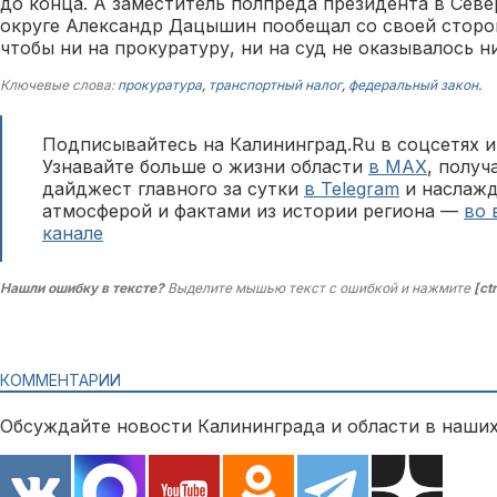
до конца. А заместитель полпреда президента в Сев
округе Александр Дацышин пообещал со своей сторо
чтобы ни на прокуратуру, ни на суд не оказывалось н
Ключевые слова:
прокуратура
,
транспортный налог
,
федеральный закон
.
Подписывайтесь на Калининград.Ru в соцсетях и
Узнавайте больше о жизни области
в MAX
, полу
дайджест главного за сутки
в Telegram
и наслажд
атмосферой и фактами из истории региона —
во 
канале
Нашли ошибку в тексте?
Выделите мышью текст с ошибкой и нажмите
[ct
КОММЕНТАРИИ
Обсуждайте новости Калининграда и области в наших