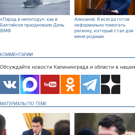
«Парад в непогоду»: как в
Алиханов: Я всегда готов
Балтийске праздновали День
неформально помогать
ВМФ
региону, который стал для
меня родным
КОММЕНТАРИИ
Обсуждайте новости Калининграда и области в наших
МАТЕРИАЛЫ ПО ТЕМЕ