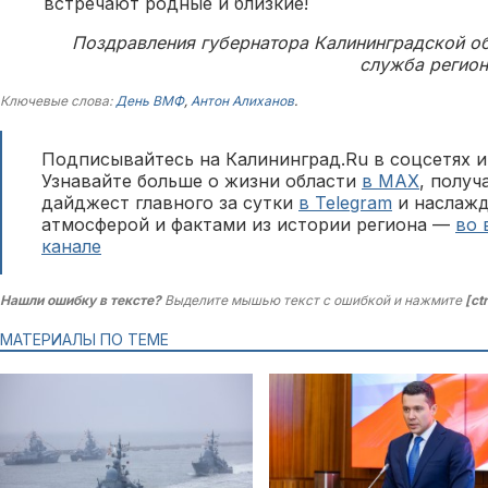
встречают родные и близкие!
Поздравления губернатора Калининградской об
служба регион
Ключевые слова:
День ВМФ
,
Антон Алиханов
.
Подписывайтесь на Калининград.Ru в соцсетях и
Узнавайте больше о жизни области
в MAX
, полу
дайджест главного за сутки
в Telegram
и наслажд
атмосферой и фактами из истории региона —
во 
канале
Нашли ошибку в тексте?
Выделите мышью текст с ошибкой и нажмите
[ct
МАТЕРИАЛЫ ПО ТЕМЕ