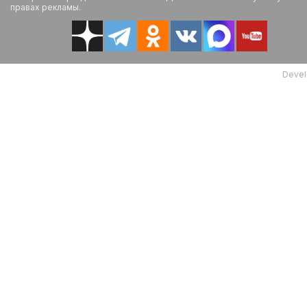
правах рекламы.
Devel