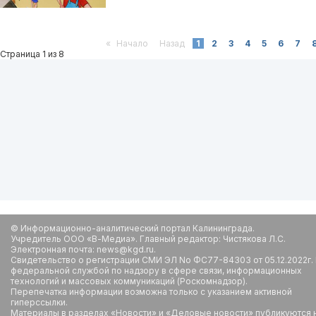
«
Начало
Назад
1
2
3
4
5
6
7
Страница 1 из 8
© Информационно-аналитический портал Калининграда.
Учредитель ООО «В-Медиа». Главный редактор: Чистякова Л.С.
Электронная почта: news@kgd.ru.
Свидетельство о регистрации СМИ ЭЛ No ФС77-84303 от 05.12.2022г.
федеральной службой по надзору в сфере связи, информационных
технологий и массовых коммуникаций (Роскомнадзор).
Перепечатка информации возможна только с указанием активной
гиперссылки.
Материалы в разделах «Новости» и «Деловые новости» публикуются 