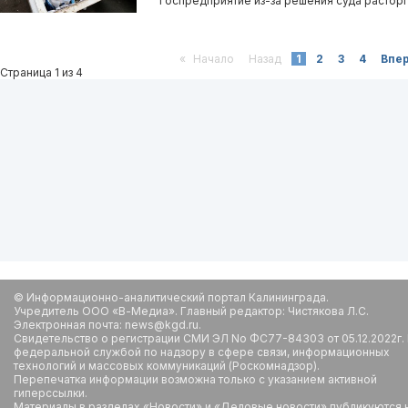
Госпредприятие из-за решения суда расторгл
«
Начало
Назад
1
2
3
4
Впе
Страница 1 из 4
© Информационно-аналитический портал Калининграда.
Учредитель ООО «В-Медиа». Главный редактор: Чистякова Л.С.
Электронная почта: news@kgd.ru.
Свидетельство о регистрации СМИ ЭЛ No ФС77-84303 от 05.12.2022г.
федеральной службой по надзору в сфере связи, информационных
технологий и массовых коммуникаций (Роскомнадзор).
Перепечатка информации возможна только с указанием активной
гиперссылки.
Материалы в разделах «Новости» и «Деловые новости» публикуются 