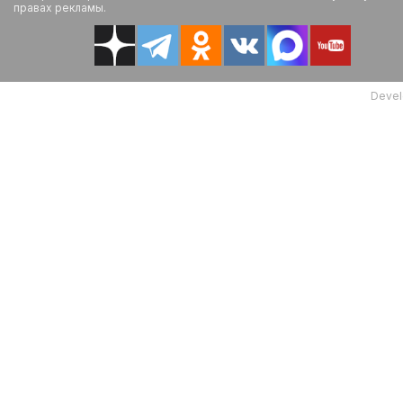
правах рекламы.
Devel