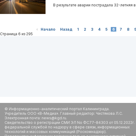
В результате аварии пострадала 32-летняя в
«
Начало
Назад
1
2
3
4
5
6
7
8
Страница 6 из 295
© Информационно-аналитический портал Калининграда.
Учредитель ООО «В-Медиа». Главный редактор: Чистякова Л.С.
Электронная почта: news@kgd.ru.
Свидетельство о регистрации СМИ ЭЛ No ФС77-84303 от 05.12.2022г.
федеральной службой по надзору в сфере связи, информационных
технологий и массовых коммуникаций (Роскомнадзор).