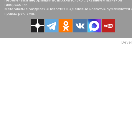
Перепечатка информации возможна только с указанием активной
гиперссылки.
Материалы в разделах «Новости» и «Деловые новости» публикуются 
правах рекламы.
Devel