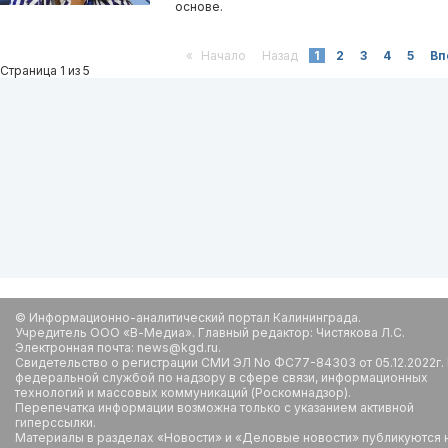
основе.
«
Начало
Назад
1
2
3
4
5
Вп
Страница 1 из 5
© Информационно-аналитический портал Калининграда.
Учредитель ООО «В-Медиа». Главный редактор: Чистякова Л.С.
Электронная почта: news@kgd.ru.
Свидетельство о регистрации СМИ ЭЛ No ФС77-84303 от 05.12.2022г.
федеральной службой по надзору в сфере связи, информационных
технологий и массовых коммуникаций (Роскомнадзор).
Перепечатка информации возможна только с указанием активной
гиперссылки.
Материалы в разделах «Новости» и «Деловые новости» публикуются 