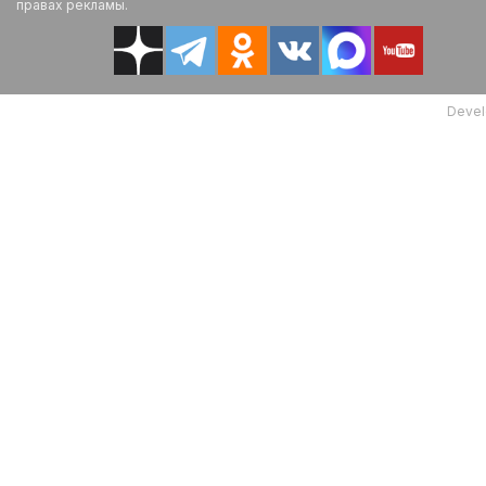
правах рекламы.
Devel