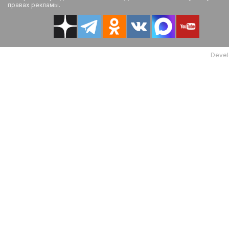
правах рекламы.
Devel