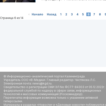
«
Начало
Назад
1
2
3
4
5
6
7
8
Страница 6 из 14
© Информационно-аналитический портал Калининграда.
Учредитель ООО «В-Медиа». Главный редактор: Чистякова Л.С.
Электронная почта: news@kgd.ru.
Свидетельство о регистрации СМИ ЭЛ No ФС77-84303 от 05.12.2022г.
федеральной службой по надзору в сфере связи, информационных
технологий и массовых коммуникаций (Роскомнадзор).
Перепечатка информации возможна только с указанием активной
гиперссылки.
Материалы в разделах «Новости» и «Деловые новости» публикуются 