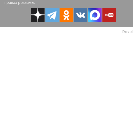
правах рекламы.
Devel