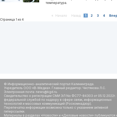
температура.
«
Начало
Назад
1
2
3
4
Впе
Страница 1 из 4
© Информационно-аналитический портал Калининграда.
Учредитель ООО «В-Медиа». Главный редактор: Чистякова Л.С.
Электронная почта: news@kgd.ru.
Свидетельство о регистрации СМИ ЭЛ No ФС77-84303 от 05.12.2022г.
федеральной службой по надзору в сфере связи, информационных
технологий и массовых коммуникаций (Роскомнадзор).
Перепечатка информации возможна только с указанием активной
гиперссылки.
Материалы в разделах «Новости» и «Деловые новости» публикуются 