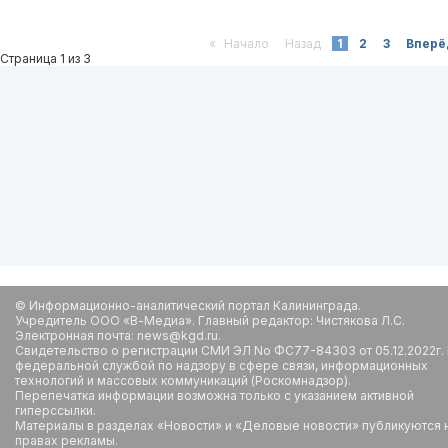
«
Начало
Назад
1
2
3
Вперё
Страница 1 из 3
© Информационно-аналитический портал Калининграда.
Учредитель ООО «В-Медиа». Главный редактор: Чистякова Л.С.
Электронная почта: news@kgd.ru.
Свидетельство о регистрации СМИ ЭЛ No ФС77-84303 от 05.12.2022г.
федеральной службой по надзору в сфере связи, информационных
технологий и массовых коммуникаций (Роскомнадзор).
Перепечатка информации возможна только с указанием активной
гиперссылки.
Материалы в разделах «Новости» и «Деловые новости» публикуются 
правах рекламы.