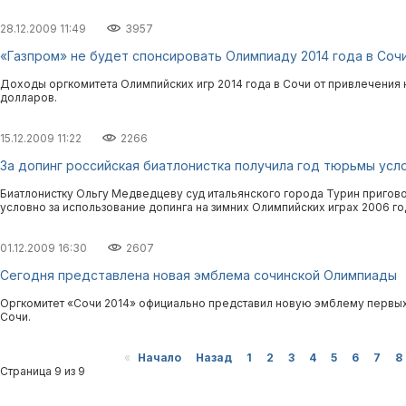
28.12.2009 11:49
3957
«Газпром» не будет спонсировать Олимпиаду 2014 года в Соч
Доходы оргкомитета Олимпийских игр 2014 года в Сочи от привлечения
долларов.
15.12.2009 11:22
2266
За допинг российская биатлонистка получила год тюрьмы усл
Биатлонистку Ольгу Медведцеву суд итальянского города Турин пригов
условно за использование допинга на зимних Олимпийских играх 2006 го
01.12.2009 16:30
2607
Сегодня представлена новая эмблема сочинской Олимпиады
Оргкомитет «Сочи 2014» официально представил новую эмблему первых в
Сочи.
«
Начало
Назад
1
2
3
4
5
6
7
8
Страница 9 из 9