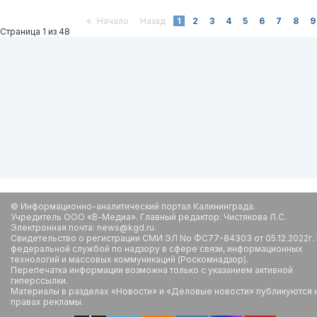
«
Начало
Назад
1
2
3
4
5
6
7
8
9
Страница 1 из 48
© Информационно-аналитический портал Калининграда.
Учредитель ООО «В-Медиа». Главный редактор: Чистякова Л.С.
Электронная почта: news@kgd.ru.
Свидетельство о регистрации СМИ ЭЛ No ФС77-84303 от 05.12.2022г.
федеральной службой по надзору в сфере связи, информационных
технологий и массовых коммуникаций (Роскомнадзор).
Перепечатка информации возможна только с указанием активной
гиперссылки.
Материалы в разделах «Новости» и «Деловые новости» публикуются 
правах рекламы.