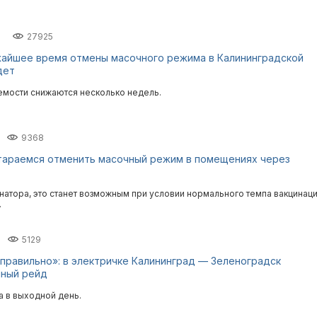
27925
жайшее время отмены масочного режима в Калининградской
дет
мости снижаются несколько недель.
9368
тараемся отменить масочный режим в помещениях через
натора, это станет возможным при условии нормального темпа вакцинац
.
5129
 правильно»: в электричке Калининград — Зеленоградск
чный рейд
 в выходной день.