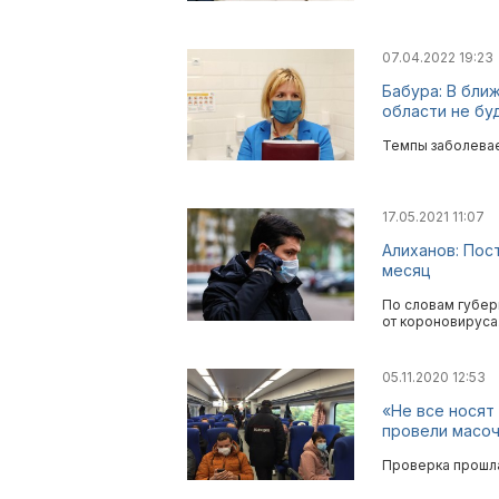
07.04.2022 19:23
Бабура: В бли
области не бу
Темпы заболевае
17.05.2021 11:07
Алиханов: Пос
месяц
По словам губер
от короновируса
05.11.2020 12:53
«Не все носят
провели масо
Проверка прошла