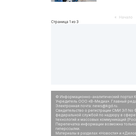
«
Начало
Страница 1 из 3
© Информационно-аналитический портал К
Учредитель ООО «В-Медиа». Главный редак
Электронная почта: news@kgd.ru.
Свидетельство о регистрации СМИ ЭЛ No Ф
федеральной службой по надзору в сфере
технологий и массовых коммуникаций (Рос
Перепечатка информации возможна только 
гиперссылки.
Материалы в разделах «Новости» и «Дело