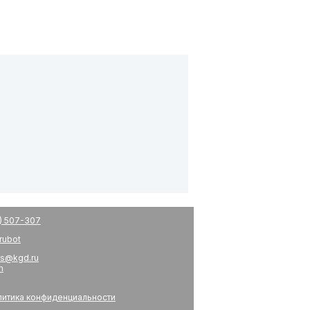
) 507-307
drubot
s@kgd.ru
m
итика конфиденциальности