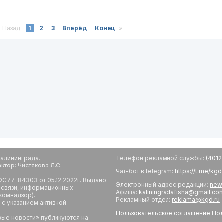
Назад
1
2
3
Вперёд
Конец
»
алининграда.
Телефон рекламной службы:
(4012
тор: Чистякова Л.С.
Чат-бот в telegram:
https://t.me/kg
С77-84303 от 05.12.2022г. Выдано
Электронный адрес редакции:
new
 связи, информационных
Афиша:
kaliningradafisha@gmail.co
комнадзор).
Рекламный отдел:
reklama@kgd.ru
с указанием активной
Пользовательское соглашение
Пол
вые новости» публикуются на