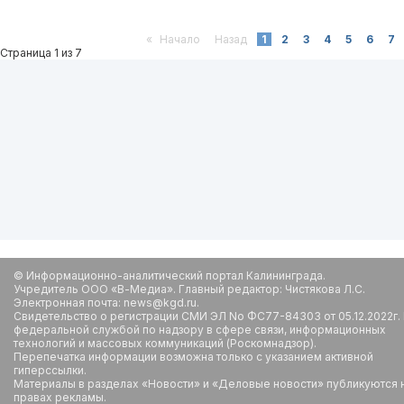
«
Начало
Назад
1
2
3
4
5
6
7
Страница 1 из 7
© Информационно-аналитический портал Калининграда.
Учредитель ООО «В-Медиа». Главный редактор: Чистякова Л.С.
Электронная почта: news@kgd.ru.
Свидетельство о регистрации СМИ ЭЛ No ФС77-84303 от 05.12.2022г.
федеральной службой по надзору в сфере связи, информационных
технологий и массовых коммуникаций (Роскомнадзор).
Перепечатка информации возможна только с указанием активной
гиперссылки.
Материалы в разделах «Новости» и «Деловые новости» публикуются 
правах рекламы.