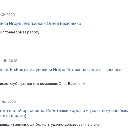
2820
лила Игоря Ледяхова и Олега Василенко
ил тренеров за работу.
3928
сс»: В «Балтике» уволили Игоря Ледяхова с поста главного
ником клуба уходит его помощник Олег Василенко.
2229
еде над «Чертаново»: Ребятишки хорошо играли, но у нас был
ктика (видео)
ника «Балтики», футболисты удачно действовали в атаке.