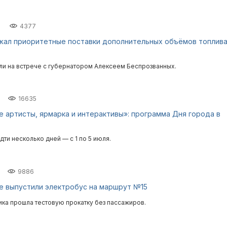
4377
жал приоритетные поставки дополнительных объёмов топлив
и на встрече с губернатором Алексеем Беспрозванных.
16635
 артисты, ярмарка и интерактивы»: программа Дня города в
дти несколько дней — с 1 по 5 июля.
9886
е выпустили электробус на маршрут №15
ика прошла тестовую прокатку без пассажиров.