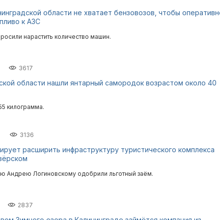
нинградской области не хватает бензовозов, чтобы оперативн
пливо к АЗС
росили нарастить количество машин.
3617
ской области нашли янтарный самородок возрастом около 40
55 килограмма.
3136
ирует расширить инфраструктуру туристического комплекса
зёрском
ю Андрею Логиновскому одобрили льготный заём.
2837
вом Зимнего озера в Калининграде займётся компания из