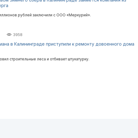
урга
миллионов рублей заключили с ООО «Меркурий».
7
3958
мана в Калининграде приступили к ремонту довоенного дома
овил строительные леса и отбивает штукатурку.