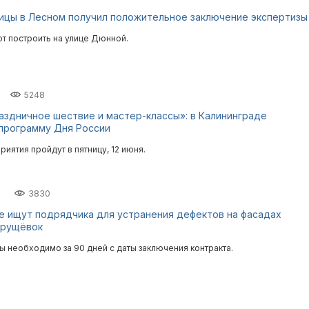
ицы в Лесном получил положительное заключение экспертизы
т построить на улице Дюнной.
5248
аздничное шествие и мастер-классы»: в Калининграде
программу Дня России
иятия пройдут в пятницу, 12 июня.
7
3830
е ищут подрядчика для устранения дефектов на фасадах
хрущёвок
ы необходимо за 90 дней с даты заключения контракта.