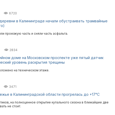
6720
деревни в Калининграде начали обустраивать трамвайные
то)
ли проезжую часть и сняли часть асфальта.
2834
рийном доме на Московском проспекте уже пятый датчик
ческий уровень раскрытия трещины
оложено на техническом этаже.
3471
ежье в Калининградской области прогрелась до +17°С
тиков, на полноценное открытие купального сезона в ближайшие две
ать не стоит.