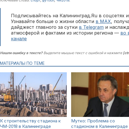
Ключевые слова:
спорт
,
футбол
,
ЧМ2018
.
Подписывайтесь на Калининград.Ru в соцсетях и
Узнавайте больше о жизни области
в MAX
, полу
дайджест главного за сутки
в Telegram
и наслажд
атмосферой и фактами из истории региона —
во 
канале
Нашли ошибку в тексте?
Выделите мышью текст с ошибкой и нажмите
[ct
МАТЕРИАЛЫ ПО ТЕМЕ
К строительству стадиона к
Мутко: Проблема со
ЧМ-2018 в Калининграде
стадионом в Калининграде