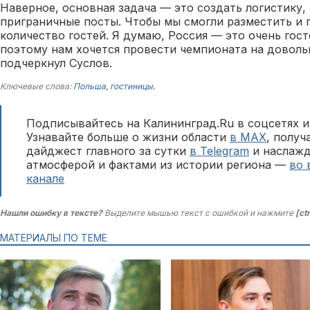
Наверное, основная задача — это создать логистику,
приграничные посты. Чтобы мы смогли разместить и 
количество гостей. Я думаю, Россия — это очень гос
поэтому нам хочется провести чемпионата на доволь
подчеркнул Суслов.
Ключевые слова:
Польша
,
гостиницы
.
Подписывайтесь на Калининград.Ru в соцсетях и
Узнавайте больше о жизни области
в MAX
, полу
дайджест главного за сутки
в Telegram
и наслажд
атмосферой и фактами из истории региона —
во 
канале
Нашли ошибку в тексте?
Выделите мышью текст с ошибкой и нажмите
[ct
МАТЕРИАЛЫ ПО ТЕМЕ