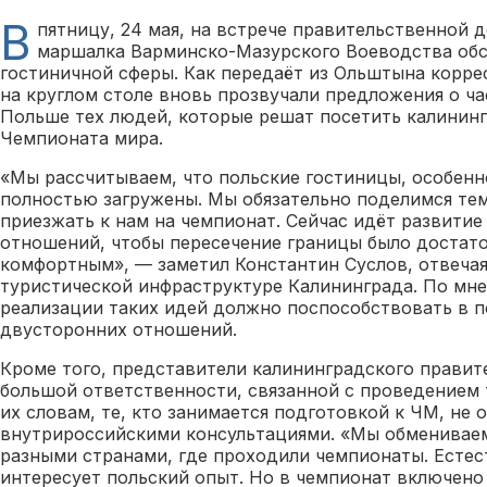
В
пятницу, 24 мая, на встрече правительственной д
маршалка Варминско-Мазурского Воеводства об
гостиничной сферы. Как передаёт из Ольштына корре
на круглом столе вновь прозвучали предложения о ч
Польше тех людей, которые решат посетить калинин
Чемпионата мира.
«Мы рассчитываем, что польские гостиницы, особенн
полностью загружены. Мы обязательно поделимся тем
приезжать к нам на чемпионат. Сейчас идёт развитие
отношений, чтобы пересечение границы было достат
комфортным», — заметил Константин Суслов, отвечая
туристической инфраструктуре Калининграда. По мн
реализации таких идей должно поспособствовать в 
двусторонних отношений.
Кроме того, представители калининградского правит
большой ответственности, связанной с проведением т
их словам, те, кто занимается подготовкой к ЧМ, не
внутрироссийскими консультациями. «Мы обменивае
разными странами, где проходили чемпионаты. Естес
интересует польский опыт. Но в чемпионат включено 