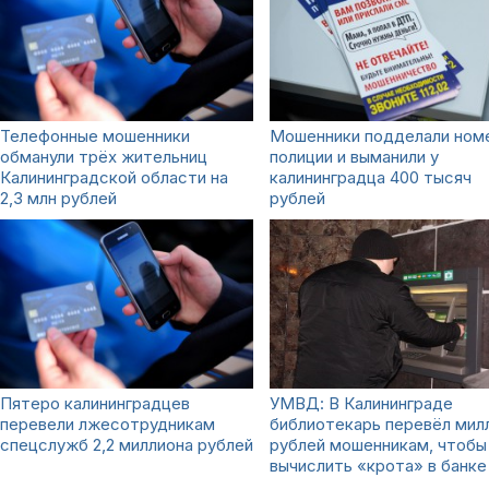
Телефонные мошенники
Мошенники подделали ном
обманули трёх жительниц
полиции и выманили у
Калининградской области на
калининградца 400 тысяч
2,3 млн рублей
рублей
Пятеро калининградцев
УМВД: В Калининграде
перевели лжесотрудникам
библиотекарь перевёл мил
спецслужб 2,2 миллиона рублей
рублей мошенникам, чтобы
вычислить «крота» в банке