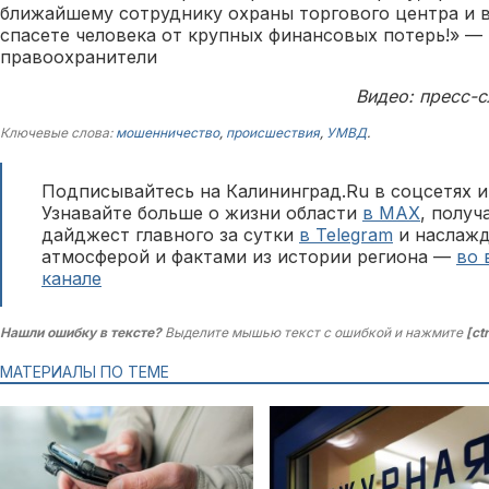
ближайшему сотруднику охраны торгового центра и 
спасете человека от крупных финансовых потерь!» —
правоохранители
Видео: пресс-
Ключевые слова:
мошенничество
,
происшествия
,
УМВД
.
Подписывайтесь на Калининград.Ru в соцсетях и
Узнавайте больше о жизни области
в MAX
, полу
дайджест главного за сутки
в Telegram
и наслажд
атмосферой и фактами из истории региона —
во 
канале
Нашли ошибку в тексте?
Выделите мышью текст с ошибкой и нажмите
[ct
МАТЕРИАЛЫ ПО ТЕМЕ