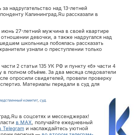
ь за надругательство над 13-летней
понденту Калининград.Ru рассказали в
о июнь 27-летний мужчина в своей квартире
 отношении девочки, а также надругался над
ошедшем школьница побоялась рассказать
хранители узнали о преступлении только
части 2 статьи 135 УК РФ и пункту «б» части 4
у в полном объёме. За два месяца следователи
исле опросили свидетелей, провели проверку
кспертиз. Материалы передали в суд для
ледственный комитет
,
суд
.
рад.Ru в соцсетях и мессенджерах!
бласти
в MAX
, получайте ежедневный
в Telegram
и наслаждайтесь уютной
тории региона —
во втором телеграм-