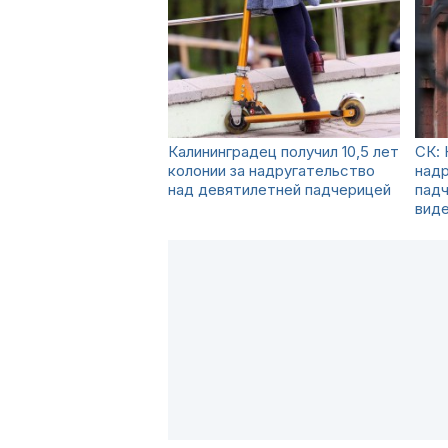
Калининградец получил 10,5 лет
СК: 
колонии за надругательство
надр
над девятилетней падчерицей
падч
вид