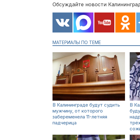
Обсуждайте новости Калининград
МАТЕРИАЛЫ ПО ТЕМЕ
В Калининграде будут судить
В Ка
мужчину, от которого
буду
забеременела 11-летняя
надр
падчерица
трёх
сож