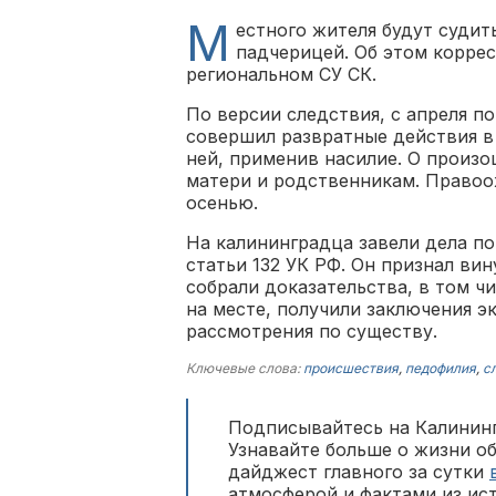
М
естного жителя будут судит
падчерицей. Об этом коррес
региональном СУ СК.
По версии следствия, с апреля п
совершил развратные действия в
ней, применив насилие. О произ
матери и родственникам. Правоо
осенью.
На калининградца завели дела по 
статьи 132 УК РФ. Он признал вин
собрали доказательства, в том ч
на месте, получили заключения э
рассмотрения по существу.
Ключевые слова:
происшествия
,
педофилия
,
с
Подписывайтесь на Калининг
Узнавайте больше о жизни о
дайджест главного за сутки
атмосферой и фактами из ис