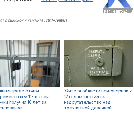
Калининград.Ru
ст с ошибкой и нажмите
[ctrl]+[enter]
лининграде отчим
Жителя области приговорили к
ременевшей 11-летней
12 годам тюрьмы за
чки получил 16 лет за
надругательство над
силование
трёхлетней девочкой