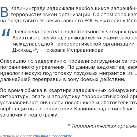
В
Калининграде задержали вербовщиков запрещён
террористической организации. Об этом сообща
на представителя регионального УФСБ Екатерину Исп
Пресечена преступная деятельность четырёх гр
Азиатского региона, являющихся членами закон
международной террористической организации «
Джихад»*, — сказала Исправникова.
Операцию по задержанию провели сотрудники регио
пограничного управления. По данным ведомства, вер
идеологическую подготовку трудовых мигрантов из 
дальнейшей переправки в зону боевых действий.
Во время обыска в квартире задержанных обнаружил
литературу, флаги и атрибутику террористической о
устанавливают личности пособников и обстоятельств
вербовщиков на территории Калининградской област
заключили под стражу.
* Террористическая организ
Ключевые слова:
криминал
,
терроризм
.