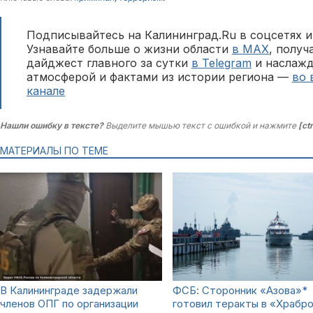
Подписывайтесь на Калининград.Ru в соцсетях и
Узнавайте больше о жизни области
в MAX
, полу
дайджест главного за сутки
в Telegram
и наслажд
атмосферой и фактами из истории региона —
во 
канале
Нашли ошибку в тексте?
Выделите мышью текст с ошибкой и нажмите
[ct
МАТЕРИАЛЫ ПО ТЕМЕ
В Калининграде задержали
ФСБ: Сторонник «Азова»*
членов ОПГ по организации
готовил теракты в «Храбр