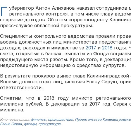
Г
убернатор Антон Алиханов наказал сотрудников 
регионального контроля, в том числе главу ведом
сокрытие доходов. Об этом корреспонденту Калининг
пресс-службе областной прокуратуры.
Специалисты контрольного ведомства провели провер
восемь должностных лиц министерства предоставили
доходах, расходах и имуществе за
2017
и
2018
годы. Ч
счета, открытые в банках, выплаты из Фонда социаль
предыдущего места работы. Кроме того, в деклараци
недостоверную информацию о средствах супругов.
В результате прокурор вынес главе Калининградской 
Восемь должностных лиц, включая Елену Серую, при
ответственности.
Отметим, что в 2018 году министр регионального
миллиона рублей. В декларации за 2017 год Серая 
миллиона.
Ключевые слова:
финансы
,
происшествия
,
Правительство Калининградско
Елена Серая
,
доходы
,
прокуратура
.