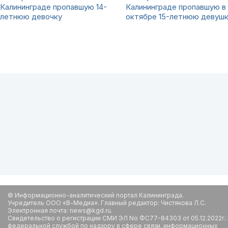
Калининграде пропавшую 14-
Калининграде пропавшую в
летнюю девочку
октябре 15-летнюю девуш
© Информационно-аналитический портал Калининграда.
Учредитель ООО «В-Медиа». Главный редактор: Чистякова Л.С.
Электронная почта: news@kgd.ru.
Свидетельство о регистрации СМИ ЭЛ No ФС77-84303 от 05.12.2022г.
федеральной службой по надзору в сфере связи, информационных