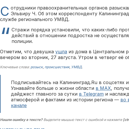
С
отрудники правоохранительных органов разыск
Эльвиру Ч. Об этом корреспонденту Калининград.
службе регионального УМВД.
Стражи порядка установили, что каких-либо пр
действий в отношении подростка не осуществля
полиции.
Отметим, что девушка
ушла
из дома в Центральном р
вечером во вторник, 27 августа. Утром в четверг её о
Ключевые слова:
розыск
,
происшествия
,
УМВД
.
Подписывайтесь на Калининград.Ru в соцсетях и
Узнавайте больше о жизни области
в MAX
, полу
дайджест главного за сутки
в Telegram
и наслажд
атмосферой и фактами из истории региона —
во 
канале
Нашли ошибку в тексте?
Выделите мышью текст с ошибкой и нажмите
[ct