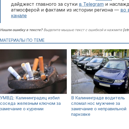
дайджест главного за сутки
в Telegram
и наслажд
атмосферой и фактами из истории региона —
во 
канале
Нашли ошибку в тексте?
Выделите мышью текст с ошибкой и нажмите
[ct
МАТЕРИАЛЫ ПО ТЕМЕ
УМВД: Калининградец избил
В Калининграде водитель
соседа железным ключом за
сломал нос мужчине за
замечание о курении
замечание о неправильной
парковке