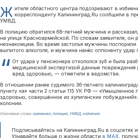
Ж
ителя областного центра подозревают в избиен
корреспонденту Калининград.Ru сообщили в пр
УМВД.
В полицию обратился 68-летний мужчина и рассказал
на улице Красноармейской. По словам заявителя, он 
незнакомцем. Во время застолья мужчины поспорили 
выпитого алкоголя, и мужчина нанёс оппоненту удар 
От удара у пенсионера откололся зуб и была разб
медицинской экспертизой данные повреждения 
вред здоровью, — отметили в ведомстве.
В отношении ранее судимого 36-летнего калининград
пункту «а» части 2 статьи 115 УК РФ — «Умышленное 
здоровью, совершённое из хулиганских побуждений». 
колонии.
Ключевые слова:
криминал
,
полиция
,
УМВД
,
избиение
.
Подписывайтесь на Калининград.Ru в соцсетях и
Узнавайте больше о жизни области
в MAX
, полу