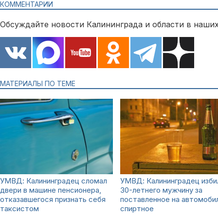
КОММЕНТАРИИ
Обсуждайте новости Калининграда и области в наших
МАТЕРИАЛЫ ПО ТЕМЕ
УМВД: Калининградец сломал
УМВД: Калининградец изби
двери в машине пенсионера,
30-летнего мужчину за
отказавшегося признать себя
поставленное на автомоби
таксистом
спиртное