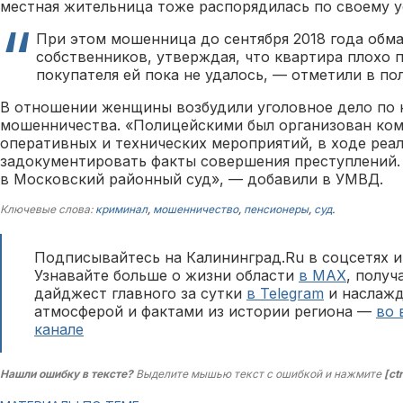
местная жительница тоже распорядилась по своему 
При этом мошенница до сентября 2018 года обм
собственников, утверждая, что квартира плохо 
покупателя ей пока не удалось, — отметили в по
В отношении женщины возбудили уголовное дело по 
мошенничества. «Полицейскими был организован ком
оперативных и технических мероприятий, в ходе реа
задокументировать факты совершения преступлений.
в Московский районный суд», — добавили в УМВД.
Ключевые слова:
криминал
,
мошенничество
,
пенсионеры
,
суд
.
Подписывайтесь на Калининград.Ru в соцсетях и
Узнавайте больше о жизни области
в MAX
, полу
дайджест главного за сутки
в Telegram
и наслажд
атмосферой и фактами из истории региона —
во 
канале
Нашли ошибку в тексте?
Выделите мышью текст с ошибкой и нажмите
[ct