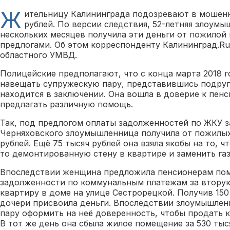
Ж
ительницу Калининграда подозревают в мошенн
рублей. По версии следствия, 52-летняя злоумы
нескольких месяцев получила эти деньги от пожило
предлогами. Об этом корреспонденту Калининград.Ru
областного УМВД.
Полицейские предполагают, что с конца марта 2018 
навещать супружескую пару, представившись подруг
находится в заключении. Она вошла в доверие к пенс
предлагать различную помощь.
Так, под предлогом оплаты задолженностей по ЖКУ з
Черняховского злоумышленница получила от пожилых
рублей. Ещё 75 тысяч рублей она взяла якобы на то, 
то демонтированную стену в квартире и заменить га
Впоследствии женщина предложила пенсионерам пом
задолженности по коммунальным платежам за втор
квартиру в доме на улице Сестрорецкой. Получив 150
дочери присвоила деньги. Впоследствии злоумышле
пару оформить на неё доверенность, чтобы продать 
В тот же день она сбыла жилое помещение за 530 тыс