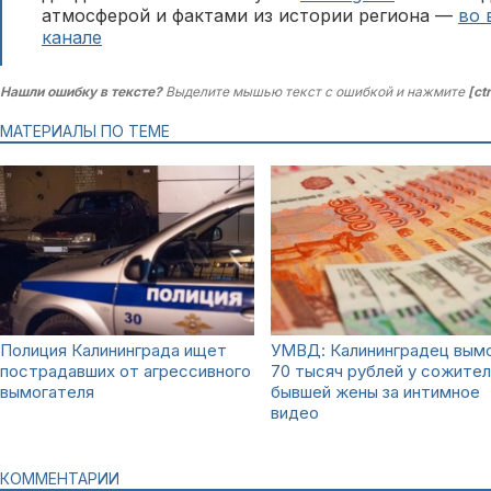
атмосферой и фактами из истории региона —
во 
канале
Нашли ошибку в тексте?
Выделите мышью текст с ошибкой и нажмите
[ct
МАТЕРИАЛЫ ПО ТЕМЕ
Полиция Калининграда ищет
УМВД: Калининградец вым
пострадавших от агрессивного
70 тысяч рублей у сожител
вымогателя
бывшей жены за интимное
видео
КОММЕНТАРИИ