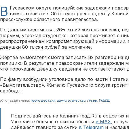
В
Гусевском округе полицейские задержали подозр
вымогательстве. Об этом корреспонденту Калини
пресс-службе областного правительства.
По данным ведомства, 26-летний житель посёлка, н
тюрьмы, угрожал студентке, которая проживает с ним
распространением компрометирующей информации. О
девушки 80 тысяч рублей за молчание.
Жертва вымогателя смогла записать их разговор на д
полицию. В результате правоохранители задержали м
что порочащие девушку сведения не соответствуют 
По факту возбудили уголовное дело по части 1 статьи
«Вымогательство». Жителю Гусевского округа грозит
свободы.
Ключевые слова:
происшествия
,
вымогательство
,
Гусев
,
УМВД
.
Подписывайтесь на Калининград.Ru в соцсетях и
Узнавайте больше о жизни области
в MAX
, полу
дайджест главного за сутки
в Telegram
и наслажд