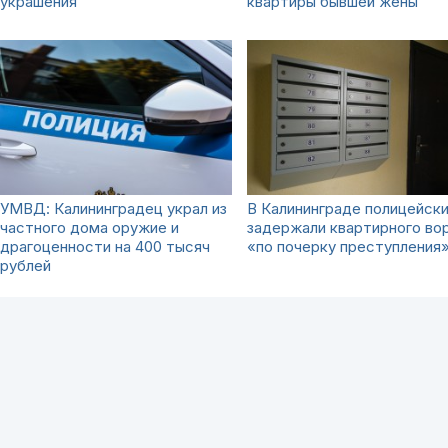
украшения
квартиры бывшей жены
УМВД: Калининградец украл из
В Калининграде полицейск
частного дома оружие и
задержали квартирного во
драгоценности на 400 тысяч
«по почерку преступления
рублей