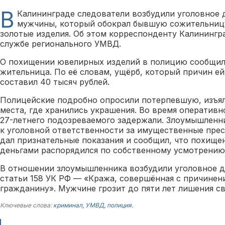
В
Калининграде следователи возбудили уголовное 
мужчины, который обокрал бывшую сожительниц
золотые изделия. Об этом корреспонденту Калинингра
службе регионального УМВД.
О похищении ювелирных изделий в полицию сообщила
жительница. По её словам, ущёрб, который причин е
составил 40 тысяч рублей.
Полицейские подробно опросили потерпевшую, изъял
места, где хранились украшения. Во время оператив
27-летнего подозреваемого задержали. Злоумышленни
к уголовной ответственности за имущественные пре
дал признательные показания и сообщил, что похище
деньгами распорядился по собственному усмотрению
В отношении злоумышленника возбудили уголовное де
статьи 158 УК РФ — «Кража, совершённая с причинен
гражданину». Мужчине грозит до пяти лет лишения с
Ключевые слова:
криминал
,
УМВД
,
полиция
.