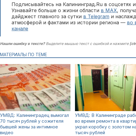
Подписывайтесь на Калининград.Ru в соцсетях и
Узнавайте больше о жизни области
в MAX
, полу
дайджест главного за сутки
в Telegram
и наслажд
атмосферой и фактами из истории региона —
во 
канале
Нашли ошибку в тексте?
Выделите мышью текст с ошибкой и нажмите
[ct
МАТЕРИАЛЫ ПО ТЕМЕ
УМВД: Калининградец вымогал
УМВД: В Калининграде раб
70 тысяч рублей у сожителя
во время ремонта в кварти
бывшей жены за интимное
украл коробку с золотом на
видео
тысяч рублей