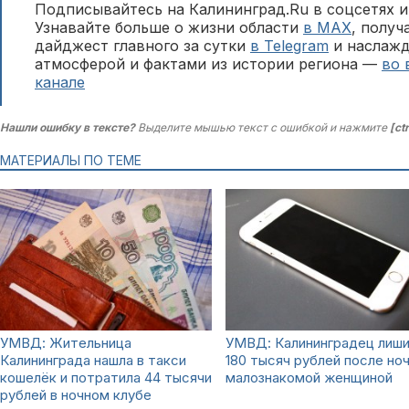
Подписывайтесь на Калининград.Ru в соцсетях и
Узнавайте больше о жизни области
в MAX
, полу
дайджест главного за сутки
в Telegram
и наслажд
атмосферой и фактами из истории региона —
во 
канале
Нашли ошибку в тексте?
Выделите мышью текст с ошибкой и нажмите
[ct
МАТЕРИАЛЫ ПО ТЕМЕ
УМВД: Жительница
УМВД: Калининградец лиш
Калининграда нашла в такси
180 тысяч рублей после ноч
кошелёк и потратила 44 тысячи
малознакомой женщиной
рублей в ночном клубе