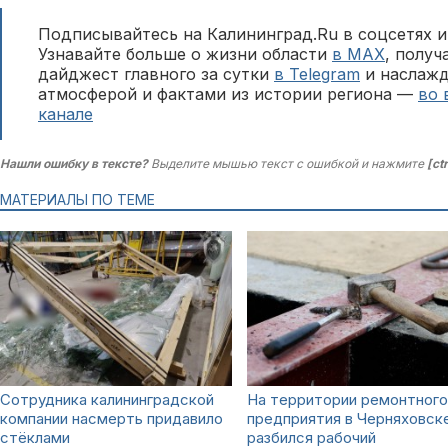
Подписывайтесь на Калининград.Ru в соцсетях и
Узнавайте больше о жизни области
в MAX
, полу
дайджест главного за сутки
в Telegram
и наслажд
атмосферой и фактами из истории региона —
во 
канале
Нашли ошибку в тексте?
Выделите мышью текст с ошибкой и нажмите
[ct
МАТЕРИАЛЫ ПО ТЕМЕ
Сотрудника калининградской
На территории ремонтного
компании насмерть придавило
предприятия в Черняховск
стёклами
разбился рабочий