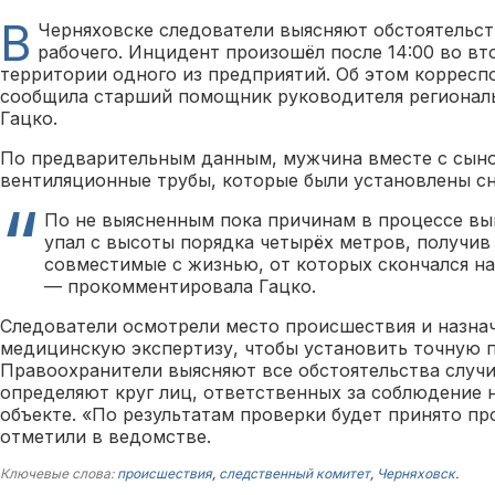
В
Черняховске следователи выясняют обстоятельств
рабочего. Инцидент произошёл после 14:00 во вто
территории одного из предприятий. Об этом корресп
сообщила старший помощник руководителя региональ
Гацко.
По предварительным данным, мужчина вместе с сын
вентиляционные трубы, которые были установлены сн
По не выясненным пока причинам в процессе вы
упал с высоты порядка четырёх метров, получив
совместимые с жизнью, от которых скончался на
— прокомментировала Гацко.
Следователи осмотрели место происшествия и назна
медицинскую экспертизу, чтобы установить точную п
Правоохранители выясняют все обстоятельства случи
определяют круг лиц, ответственных за соблюдение 
объекте. «По результатам проверки будет принято п
отметили в ведомстве.
Ключевые слова:
происшествия
,
следственный комитет
,
Черняховск
.