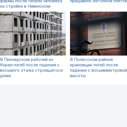
фирмы после гибели человека
придавило бетонной плито
на стройке в Нивенском
В Пионерском рабочий из
В Полесском районе
Кореи погиб после падения с
крановщик погиб после
восьмого этажа строящегося
падения с восьмиметровой
дома
высоты