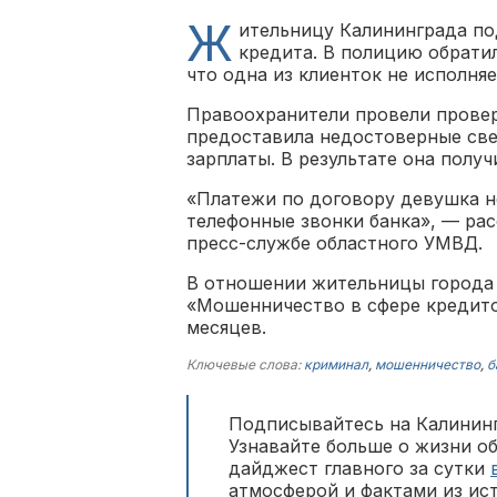
Ж
ительницу Калининграда п
кредита. В полицию обрати
что одна из клиенток не исполняе
Правоохранители провели провер
предоставила недостоверные све
зарплаты. В результате она полу
«Платежи по договору девушка не
телефонные звонки банка», — ра
пресс-службе областного УМВД.
В отношении жительницы города в
«Мошенничество в сфере кредитов
месяцев.
Ключевые слова:
криминал
,
мошенничество
,
б
Подписывайтесь на Калининг
Узнавайте больше о жизни о
дайджест главного за сутки
атмосферой и фактами из ис