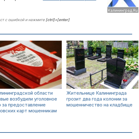
Калининград.Ru
ст с ошибкой и нажмите
[ctrl]+[enter]
лининградской области
Жительнице Калининграда
вые возбудили уголовное
грозит два года колонии за
 за предоставление
мошенничество на кладбище
ковских карт мошенникам