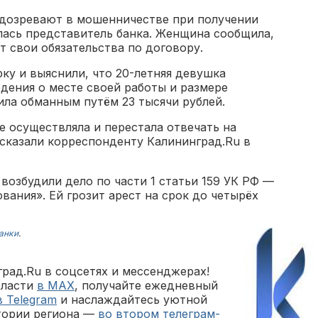
одозревают в мошенничестве при получении
лась представитель банка. Женщина сообщила,
т свои обязательства по договору.
ку и выяснили, что 20-летняя девушка
дения о месте своей работы и размере
чила обманным путём 23 тысячи рублей.
 осуществляла и перестала отвечать на
ссказали корреспонденту Калининград.Ru в
озбудили дело по части 1 статьи 159 УК РФ —
ания». Ей грозит арест на срок до четырёх
анки
.
рад.Ru в соцсетях и мессенджерах!
бласти
в MAX
, получайте ежедневный
в Telegram
и наслаждайтесь уютной
тории региона —
во втором телеграм-