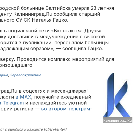
ородской больнице Балтийска умерла 23-летняя
денту Калининград.Ru сообщила старший
ьного СУ СК Наталья Гацко.
 в социальной сети «Вконтакте». Друзья
ку доставили в медучреждение с высокой
ворится в публикации, персоналом больницы
надлежащим образом», — сообщила Гацко.
верку. Проводится комплекс мероприятий для
роизошедшего.
цина
,
Здравоохранение
.
рад.Ru в соцсетях и мессенджерах!
бласти
в MAX
, получайте ежедневный
в Telegram
и наслаждайтесь уютной
тории региона —
во втором телеграм-
Калининград.Ru
ст с ошибкой и нажмите
[ctrl]+[enter]