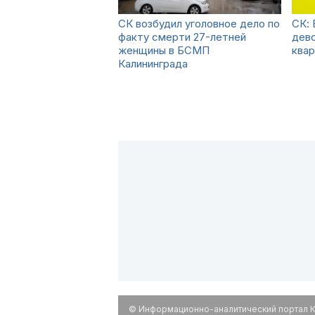
СК возбудил уголовное дело по
СК: 
факту смерти 27-летней
дево
женщины в БСМП
квар
Калининграда
© Информационно-аналитический портал К