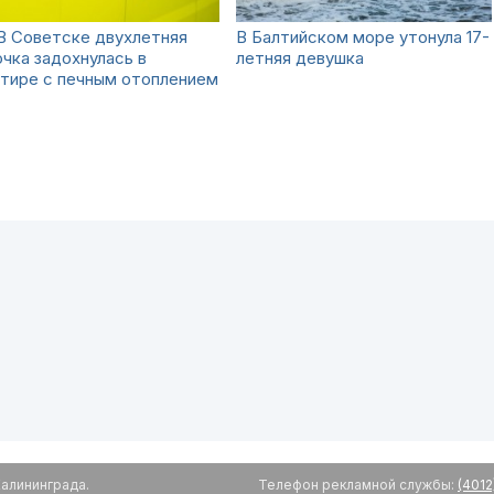
В Советске двухлетняя
В Балтийском море утонула 17-
чка задохнулась в
летняя девушка
тире с печным отоплением
алининграда.
Телефон рекламной службы:
(4012