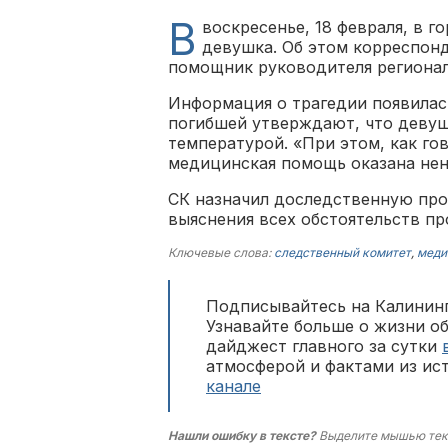
В
воскресенье, 18 февраля, в г
девушка. Об этом корреспон
помощник руководителя регионал
Информация о трагедии появилась
погибшей утверждают, что девуш
температурой. «При этом, как го
медицинская помощь оказана не
СК назначил доследственную про
выяснения всех обстоятельств п
Ключевые слова:
следственный комитет
,
меди
Подписывайтесь на Калининг
Узнавайте больше о жизни о
дайджест главного за сутки
атмосферой и фактами из ис
канале
Нашли ошибку в тексте?
Выделите мышью тек