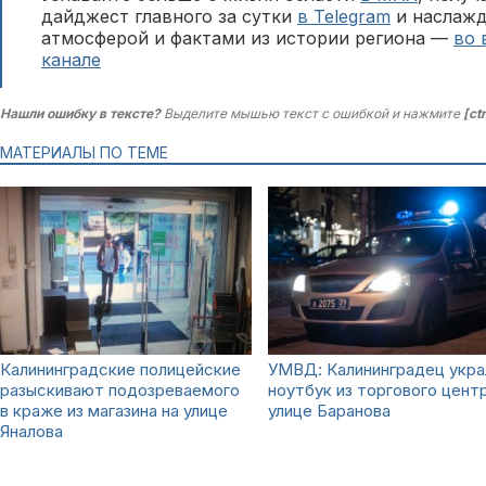
дайджест главного за сутки
в Telegram
и наслажд
атмосферой и фактами из истории региона —
во 
канале
Нашли ошибку в тексте?
Выделите мышью текст с ошибкой и нажмите
[ct
МАТЕРИАЛЫ ПО ТЕМЕ
Калининградские полицейские
УМВД: Калининградец укра
разыскивают подозреваемого
ноутбук из торгового цент
в краже из магазина на улице
улице Баранова
Яналова