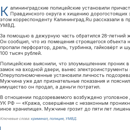
К
алининградские полицейские установили причаст
Правдинского округа к хищению дорогостоящих 
этом корреспонденту Калининград.Ru рассказали в п
УМВД.
За помощью в дежурную часть обратился 28-летний ж
Он сообщил, что из помещения строящегося объекта 
пропали перфоратор, дрель, турбинка, гайковёрт и ш
100 тысяч рублей.
Полицейские выяснили, что злоумышленник проник в
замок на входной двери, вынес электроинструменты 
Оперуполномоченные установили личность подозрева
Мужчина уже дал признательные показания и пояснил
имущество он продал, а деньги потратил.
В отношении подозреваемого возбуждено уголовное д
УК РФ — «Кража, совершённая с незаконным проник
иное хранилище». Мужчине грозит до пяти лет лишен
Ключевые слова:
криминал
,
полиция
,
УМВД
.