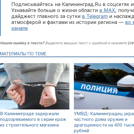
Подписывайтесь на Калининград.Ru в соцсетях и
Узнавайте больше о жизни области
в MAX
, полу
дайджест главного за сутки
в Telegram
и наслажд
атмосферой и фактами из истории региона —
во 
канале
Нашли ошибку в тексте?
Выделите мышью текст с ошибкой и нажмите
[ct
МАТЕРИАЛЫ ПО ТЕМЕ
В Калининграде задержали
УМВД: Калининградец укра
подозреваемого в серии краж
частного дома оружие и
из строительного магазина
драгоценности на 400 тыс
рублей