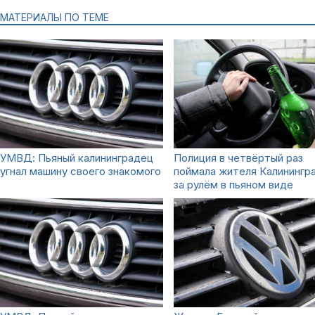
МАТЕРИАЛЫ ПО ТЕМЕ
УМВД: Пьяный калининградец
Полиция в четвёртый раз
угнал машину своего знакомого
поймала жителя Калинингр
за рулём в пьяном виде