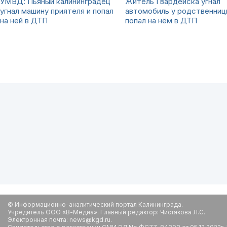
УМВД: Пьяный калининградец
Житель Гвардейска угнал
угнал машину приятеля и попал
автомобиль у родственниц
на ней в ДТП
попал на нём в ДТП
© Информационно-аналитический портал Калининграда.
Учредитель ООО «В-Медиа». Главный редактор: Чистякова Л.С.
Электронная почта: news@kgd.ru.