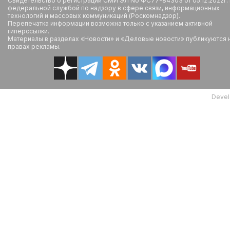
Свидетельство о регистрации СМИ ЭЛ No ФС77-84303 от 05.12.2022г.
федеральной службой по надзору в сфере связи, информационных
технологий и массовых коммуникаций (Роскомнадзор).
Перепечатка информации возможна только с указанием активной
гиперссылки.
Материалы в разделах «Новости» и «Деловые новости» публикуются 
правах рекламы.
Devel