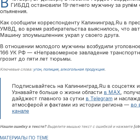
В
ГИБДД остановили 19-летнего мужчину за рулём 
опьянения.
Как сообщили корреспонденту Калининград.Ru в прес
УМВД, во время разбирательства выяснилось, что авт
Машину злоумышленник украл у своего друга.
В отношении молодого мужчины возбудили уголовное 
166 УК РФ — «Неправомерное завладение транспортн
грозит до пяти лет тюрьмы.
Ключевые слова:
угон
,
полиция
,
алкогольная продукция
.
Подписывайтесь на Калининград.Ru в соцсетях и
Узнавайте больше о жизни области
в MAX
, полу
дайджест главного за сутки
в Telegram
и наслажд
атмосферой и фактами из истории региона —
во 
канале
Нашли ошибку в тексте?
Выделите мышью текст с ошибкой и нажмите
[ct
МАТЕРИАЛЫ ПО ТЕМЕ