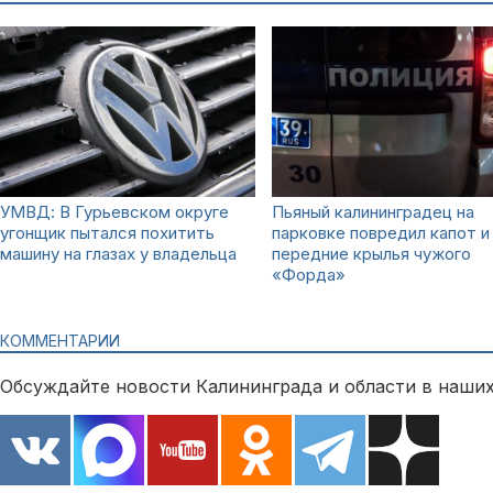
УМВД: В Гурьевском округе
Пьяный калининградец на
угонщик пытался похитить
парковке повредил капот и
машину на глазах у владельца
передние крылья чужого
«Форда»
КОММЕНТАРИИ
Обсуждайте новости Калининграда и области в наших