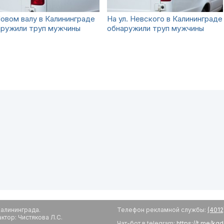
овом валу в Калининграде
На ул. Невского в Калининграде
аружили труп мужчины
обнаружили труп мужчины
алининграда.
Телефон рекламной службы:
(4012
тор: Чистякова Л.С.
Чат-бот в telegram:
https://t.me/kg