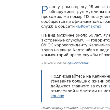
Р
ано утром в среду, 19 июля, 
обнаружили труп мужчины воз
прохожие. На номер 112 поступил
сообщается на официальной стра
служб в соцсети
«ВКонтакте»
.
На вид мужчине около 50 лет. «
экстренные службы», — говорится
СУ СК корреспонденту Калинингр
трупа на улице Карташёва в вед
комментарий пресс-службы обла
Ключевые слова:
происшествия
.
Подписывайтесь на Калининг
Узнавайте больше о жизни о
дайджест главного за сутки
атмосферой и фактами из ис
канале
Нашли ошибку в тексте?
Выделите мышью тек