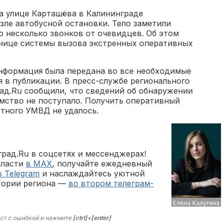
на улице Карташёва в Калининграде
ле автобусной остановки. Тело заметили
о несколько звонков от очевидцев. Об этом
нице системы вызова экстренных оперативных
Информация была передана во все необходимые
 в публикации. В пресс-службе регионального
ад.Ru сообщили, что сведений об обнаружении
омство не поступало. Получить оперативный
стного УМВД не удалось.
рад.Ru в соцсетях и мессенджерах!
бласти
в MAX
, получайте ежедневный
в Telegram
и наслаждайтесь уютной
тории региона —
во втором телеграм-
Елена Калугина
ст с ошибкой и нажмите
[ctrl]+[enter]