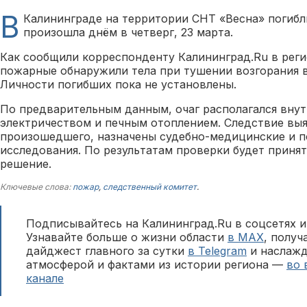
В
Калининграде на территории СНТ «Весна» погибл
произошла днём в четверг, 23 марта.
Как сообщили корреспонденту Калининград.Ru в реги
пожарные обнаружили тела при тушении возгорания 
Личности погибших пока не установлены.
По предварительным данным, очаг располагался внут
электричеством и печным отоплением. Следствие выя
произошедшего, назначены судебно-медицинские и 
исследования. По результатам проверки будет приня
решение.
Ключевые слова:
пожар
,
следственный комитет
.
Подписывайтесь на Калининград.Ru в соцсетях и
Узнавайте больше о жизни области
в MAX
, полу
дайджест главного за сутки
в Telegram
и наслажд
атмосферой и фактами из истории региона —
во 
канале