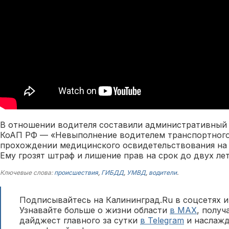
В отношении водителя составили административный п
КоАП РФ — «Невыполнение водителем транспортного
прохождении медицинского освидетельствования на 
Ему грозят штраф и лишение прав на срок до двух лет
Ключевые слова:
происшествия
,
ГИБДД
,
УМВД
,
водители
.
Подписывайтесь на Калининград.Ru в соцсетях и
Узнавайте больше о жизни области
в MAX
, полу
дайджест главного за сутки
в Telegram
и наслажд