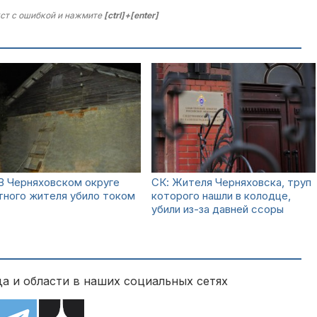
ст с ошибкой и нажмите
[ctrl]+[enter]
В Черняховском округе
СК: Жителя Черняховска, труп
тного жителя убило током
которого нашли в колодце,
убили из-за давней ссоры
а и области в наших социальных сетях