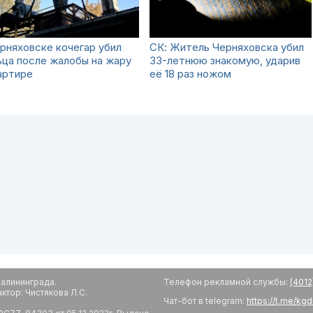
рняховске кочегар убил
СК: Житель Черняховска убил
ца после жалобы на жару
33-летнюю знакомую, ударив
артире
её 18 раз ножом
алининграда.
Телефон рекламной службы:
(4012
тор: Чистякова Л.С.
Чат-бот в telegram:
https://t.me/kg