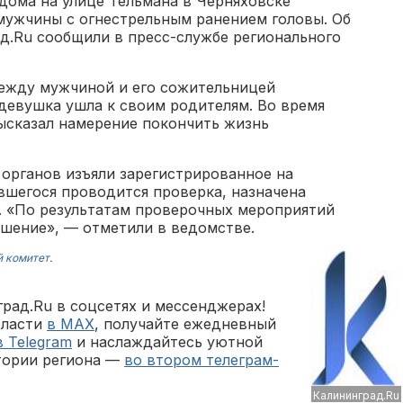
 дома на улице Тельмана в Черняховске
мужчины с огнестрельным ранением головы. Об
д.Ru сообщили в пресс-службе регионального
между мужчиной и его сожительницей
девушка ушла к своим родителям. Во время
ысказал намерение покончить жизнь
органов изъяли зарегистрированное на
вшегося проводится проверка, назначена
. «По результатам проверочных мероприятий
ешение», — отметили в ведомстве.
й комитет
.
рад.Ru в соцсетях и мессенджерах!
бласти
в MAX
, получайте ежедневный
в Telegram
и наслаждайтесь уютной
тории региона —
во втором телеграм-
Калининград.Ru