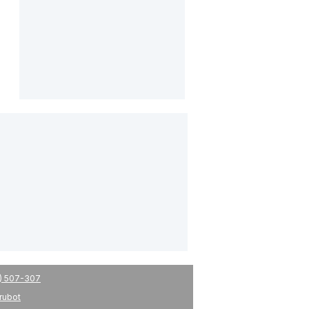
) 507-307
drubot