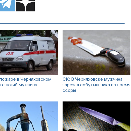
 пожаре в Черняховском
СК: В Черняховске мужчина
ге погиб мужчина
зарезал собутыльника во время
ссоры