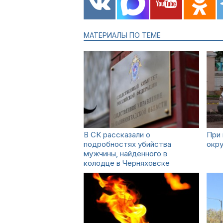
МАТЕРИАЛЫ ПО ТЕМЕ
В СК рассказали о
При
подробностях убийства
окру
мужчины, найденного в
колодце в Черняховске