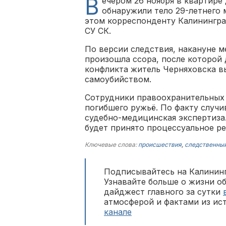
В
ечером 26 ноября в квартире
обнаружили тело 29-летнего 
этом корреспонденту Калинингра
СУ СК.
По версии следствия, накануне 
произошла ссора, после которой 
конфликта житель Черняховска в
самоубийством.
Сотрудники правоохранительных 
погибшего ружьё. По факту случи
судебно-медицинская экспертиза
будет принято процессуальное р
Ключевые слова:
происшествия
,
следственны
Подписывайтесь на Калининг
Узнавайте больше о жизни о
дайджест главного за сутки
атмосферой и фактами из ис
канале