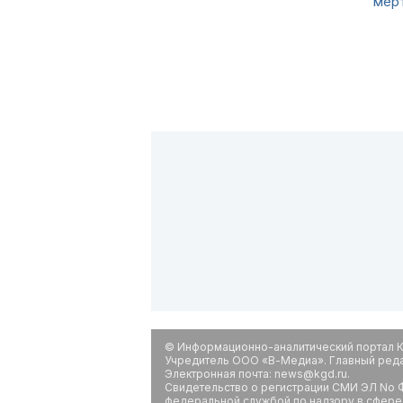
мёр
© Информационно-аналитический портал К
Учредитель ООО «В-Медиа». Главный редак
Электронная почта: news@kgd.ru.
Свидетельство о регистрации СМИ ЭЛ No Ф
федеральной службой по надзору в сфере