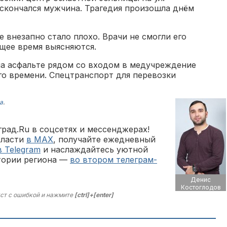
скончался мужчина. Трагедия произошла днём
внезапно стало плохо. Врачи не смогли его
ящее время выясняются.
на асфальте рядом со входом в медучреждение
го времени. Спецтранспорт для перевозки
а
.
рад.Ru в соцсетях и мессенджерах!
бласти
в MAX
, получайте ежедневный
в Telegram
и наслаждайтесь уютной
тории региона —
во втором телеграм-
Денис
Костоглодов
ст с ошибкой и нажмите
[ctrl]+[enter]