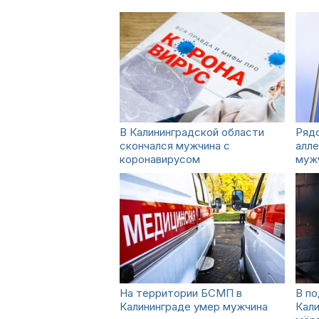
В Калининградской области
Рядо
скончался мужчина с
алле
коронавирусом
муж
На территории БСМП в
В по
Калининграде умер мужчина
Кал