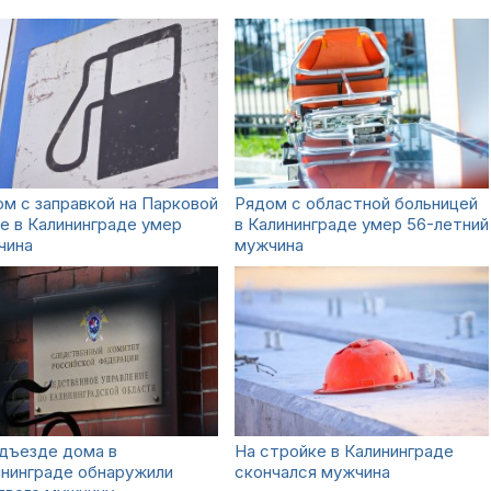
м с заправкой на Парковой
Рядом с областной больницей
е в Калининграде умер
в Калининграде умер 56-летний
чина
мужчина
дъезде дома в
На стройке в Калининграде
ининграде обнаружили
скончался мужчина