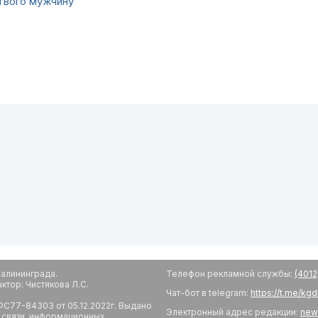
твого мужчину
алининграда.
Телефон рекламной службы:
(4012
тор: Чистякова Л.С.
Чат-бот в telegram:
https://t.me/kg
С77-84303 от 05.12.2022г. Выдано
Электронный адрес редакции:
new
 связи, информационных