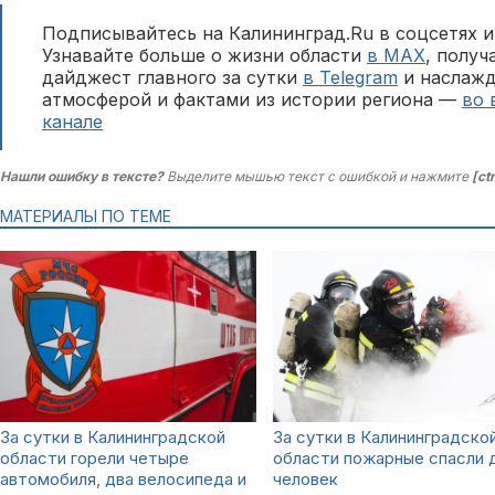
Подписывайтесь на Калининград.Ru в соцсетях и
Узнавайте больше о жизни области
в MAX
, полу
дайджест главного за сутки
в Telegram
и наслажд
атмосферой и фактами из истории региона —
во 
канале
Нашли ошибку в тексте?
Выделите мышью текст с ошибкой и нажмите
[ct
МАТЕРИАЛЫ ПО ТЕМЕ
За сутки в Калининградской
За сутки в Калининградско
области горели четыре
области пожарные спасли 
автомобиля, два велосипеда и
человек