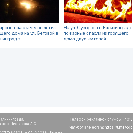
рные спасли человека из
На ул. Суворова в Калининграде
щего дома на ул. Беговой в
пожарные спасли из горящего
ининграде
дома двух жителей
алининграда.
Телефон рекламной службы:
(4012
тор: Чистякова Л.С.
Чат-бот в telegram:
https://t.me/kg
С77-84303 от 05.12.2022г. Выдано