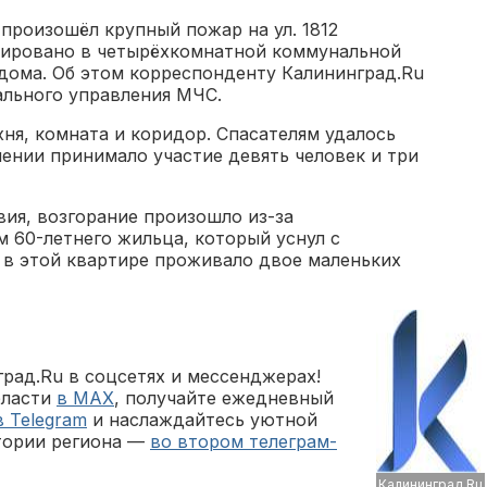
 произошёл крупный пожар на ул. 1812
ксировано в четырёхкомнатной коммунальной
 дома. Об этом корреспонденту Калининград.Ru
ального управления МЧС.
хня, комната и коридор. Спасателям удалось
шении принимало участие девять человек и три
ия, возгорание произошло из-за
 60-летнего жильца, который уснул с
о в этой квартире проживало двое маленьких
рад.Ru в соцсетях и мессенджерах!
бласти
в MAX
, получайте ежедневный
в Telegram
и наслаждайтесь уютной
тории региона —
во втором телеграм-
Калининград.Ru