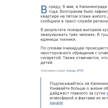
В
среду, 6 мая, в Калининграде
года. Возгорание было зафи
квартире на пятом этаже жилого
сообщили в пресс-службе регион
В результате пожара выгорела ку
эвакуировать трёх человек. В ту
единицы техники.
По словам очевидцев происшеств
неосторожного обращения с огнём
сигаретой. Также отмечается, чт
детей.
Ключевые слова:
пожар
,
МЧС
.
Подписывайтесь на Калининг
Узнавайте больше о жизни о
дайджест главного за сутки
атмосферой и фактами из ис
канале