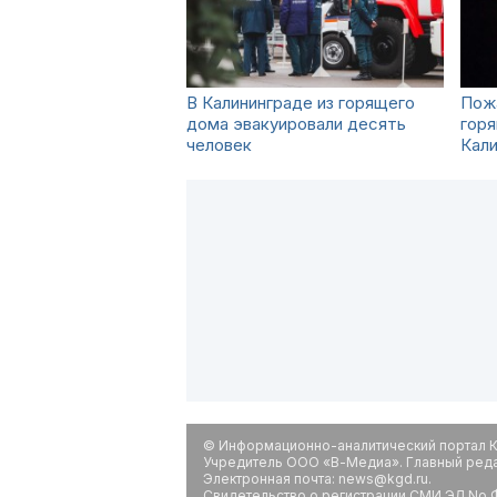
В Калининграде из горящего
Пожа
дома эвакуировали десять
горя
человек
Кал
© Информационно-аналитический портал К
Учредитель ООО «В-Медиа». Главный редак
Электронная почта: news@kgd.ru.
Свидетельство о регистрации СМИ ЭЛ No Ф