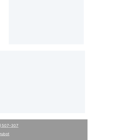
) 507-307
drubot