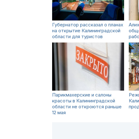
Губернатор рассказал о планах
Алих
на открытие Калининградской
обще
области для туристов
рабо
Парикмахерские и салоны
Реж
красоты в Калининградской
Кали
области не откроются раньше
прод
12 мая