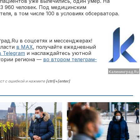
 пациентов уже вылечились, один умер. На
13 960 человек. Под медицинским
еля, в том числе 100 в условиях обсерватора.
рад.Ru в соцсетях и мессенджерах!
бласти
в MAX
, получайте ежедневный
в Telegram
и наслаждайтесь уютной
тории региона —
во втором телеграм-
Kaлининград.Ru
ст с ошибкой и нажмите
[ctrl]+[enter]