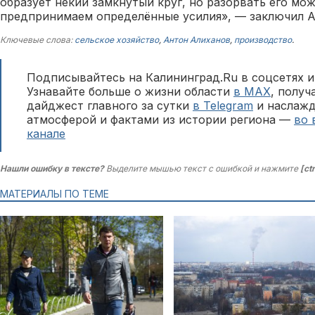
образует некий замкнутый круг, но разорвать его мож
предпринимаем определённые усилия», — заключил А
Ключевые слова:
сельское хозяйство
,
Антон Алиханов
,
производство
.
Подписывайтесь на Калининград.Ru в соцсетях и
Узнавайте больше о жизни области
в MAX
, полу
дайджест главного за сутки
в Telegram
и наслажд
атмосферой и фактами из истории региона —
во 
канале
Нашли ошибку в тексте?
Выделите мышью текст с ошибкой и нажмите
[ct
МАТЕРИАЛЫ ПО ТЕМЕ