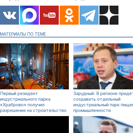
МАТЕРИАЛЫ ПО ТЕМЕ
Первый резидент
Зарудный: В регионе придё
индустриального парка
создавать отдельный
«Храброво» получил
индустриальный парк пище
разрешение на строительство
промышленности