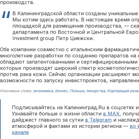
производств.
В Калининградской области созданы уникальные 
Мы хотим здесь работать. В настоящее время оп
площадкой для размещения производства, — ска
департамента по Восточной и Центральной Европ
Investment group Петр Циежски.
Обе компании совместно с итальянским фармацевтич
многолетние разработки по созданию препаратов на 
обладают запатентованными и сертифицированными 
которых производят широкий спектр косметологическ
против рака кожи. Сейчас организации расширяют м
возможности по запуску инвестпроектов, направленн
Ключевые слова:
экономика
,
бизнес
,
Польша
,
лекарства
,
Корпорация разв
Подписывайтесь на Калининград.Ru в соцсетях и
Узнавайте больше о жизни области
в MAX
, полу
дайджест главного за сутки
в Telegram
и наслажд
атмосферой и фактами из истории региона —
во 
канале